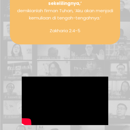
sekelilingnya,’
demikianlah firman Tuhan, ‘Aku akan menjadi
kemuliaan di tengah-tengahnya.’
Zakharia 2:4-5