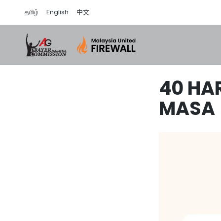
தமிழ்
English
中文
40 HA
MASA