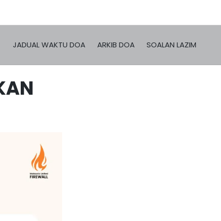
JADUAL WAKTU DOA
ARKIB DOA
SOALAN LAZIM
AKAN